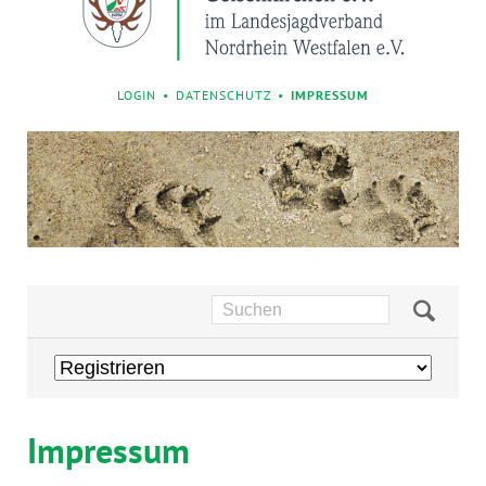
NAVIGATION
LOGIN
DATENSCHUTZ
IMPRESSUM
ÜBERSPRINGEN
Navigation
überspringen
Impressum